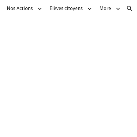
Nos Actions
Elèves citoyens
More
ion