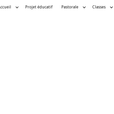
ccueil
Projet éducatif
Pastorale
Classes
ip to main content
Skip to navigat