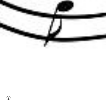
Page
Report abuse
updated