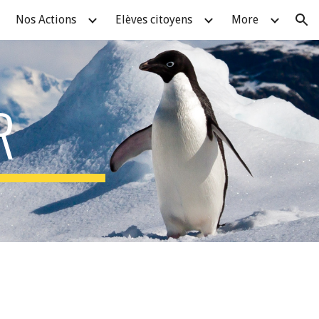
Nos Actions
Elèves citoyens
More
ion
R