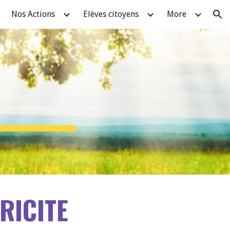
Nos Actions
Elèves citoyens
More
ion
RICITE