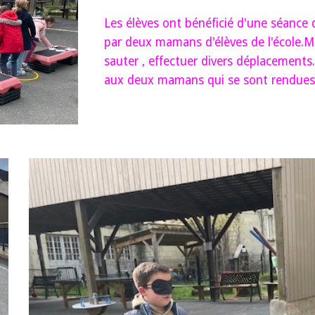
L
es élèves ont bénéficié d'une séance 
par deux mamans d'élèves de l'école.Ma
sauter , effectuer divers déplacements.
aux deux mamans qui se sont rendues 