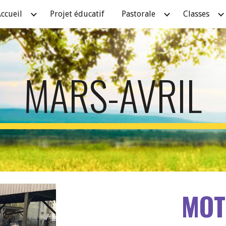
ccueil
Projet éducatif
Pastorale
Classes
ip to main content
Skip to navigat
MARS-AVRIL
MOT