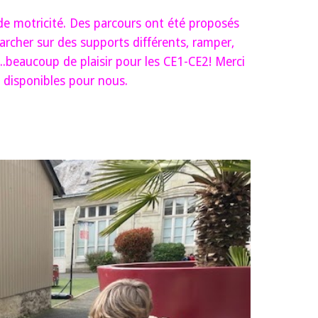
de motricité. Des parcours ont été proposés
rcher sur des supports différents, ramper,
..beaucoup de plaisir pour les CE1-CE2! Merci
disponibles pour nous.