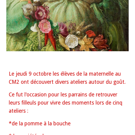
Le j
eudi 9 octobre
les élèves de la maternelle au
CM2 ont découvert
divers
ateliers autour du goût.
Ce fut l'occasion pour l
es parrains
de
retrouv
er
leurs filleuls pour
vivre des moments lors
de cinq
ateliers :
*
de la pomme à la bouche